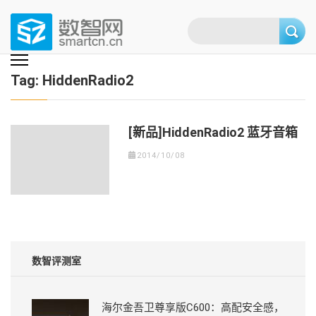
Skip
to
content
(Press
数智网
智能家居第一资讯门户 | 智能家居系统，智能家居产品，智能家居解决方
案，智能家居技术应用，智能家居行业观点，智能家居项目案例
enter)
Tag:
HiddenRadio2
[新品]HiddenRadio2 蓝牙音箱
2014/10/08
数智评测室
海尔金吾卫尊享版C600：高配安全感，