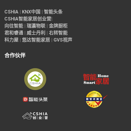
CSHIA
|
KNX中国
|
智能头条
CSHIA智能家居
创业营
|
向往智能
|
瑞瀛物联
|
金牌厨柜
君和睿通
|
威士丹利
|
右转智能
科力屋
|
悠达智能家居
|
GVS视声
合作伙伴