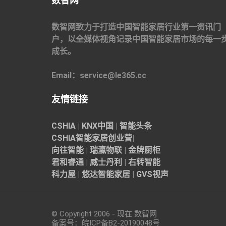
数智网
数智网致力于打造中国智能家居行业第一资讯门
户，以全媒体视角记录中国智能家居市场的每一
成长。
Email：service@le365.cc
友情链接
CSHIA
|
KNX中国
|
智能头条
CSHIA智能家居
创业营
|
向往智能
|
瑞瀛物联
|
金牌厨柜
君和睿通
|
威士丹利
|
右转智能
科力屋
|
悠达智能家居
|
GVS视声
© Copyright 2006 - 现在 数智网
备案号：
皖ICP备B2-20190048
号