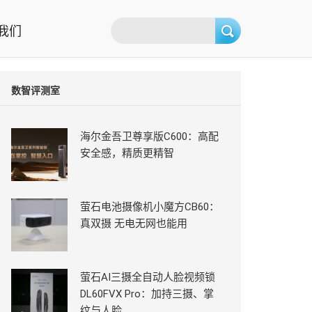
我们
数智评测室
海尔金吾卫尊享版C600：高配
安全感，精质更精智
萤石电池摄像机小魔方CB60：
真双摄 无电无网也能用
萤石AI三摄全自动人脸视频锁
DL60FVX Pro：加持三摄、掌
纹与人脸