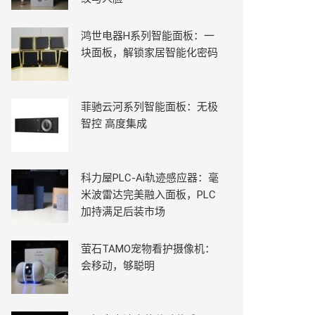
鸿世电器H系列智能面板：一
块面板，解锁家居智能化密码
菲驰云河系列智能面板：无极
智控 高度集成
科力屋PLC-Ai轨迹感应器：毫
米波雷达完美融入面板，PLC
加持满足后装市场
萤石TAMO宠物看护摄像机：
会移动，够聪明