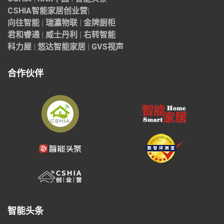
CSHIA智能家居
创业营
|
向往智能
|
瑞瀛物联
|
金牌厨柜
君和睿通
|
威士丹利
|
右转智能
科力屋
|
悠达智能家居
|
GVS视声
合作伙伴
智能头条