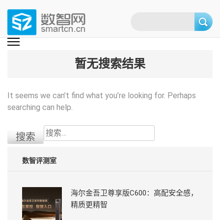
Skip
to
content
(Press
数智网
智能家居第一资讯门户 | 智能家居系统，智能家居产品，智能家居解决方
案，智能家居技术应用，智能家居行业观点，智能家居项目案例
enter)
暂无搜索结果
It seems we can’t find what you’re looking for. Perhaps
searching can help.
搜
索：
数智评测室
海尔金吾卫尊享版C600：高配安全感，
精质更精智