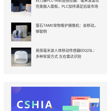
科力屋PLC-Ai轨迹感应器：毫米波雷达
完美融入面板，PLC加持满足后装市场
萤石TAMO宠物看护摄像机：会移动，
够聪明
易探毫米波人体移动传感器EDQ25L：
多种安装方式 左右雷达识别