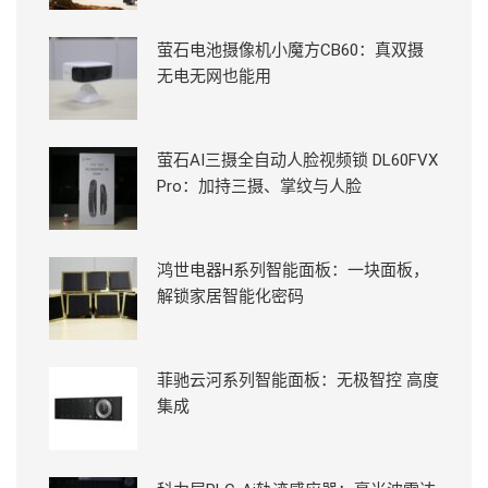
萤石电池摄像机小魔方CB60：真双摄
无电无网也能用
萤石AI三摄全自动人脸视频锁 DL60FVX
Pro：加持三摄、掌纹与人脸
鸿世电器H系列智能面板：一块面板，
解锁家居智能化密码
菲驰云河系列智能面板：无极智控 高度
集成