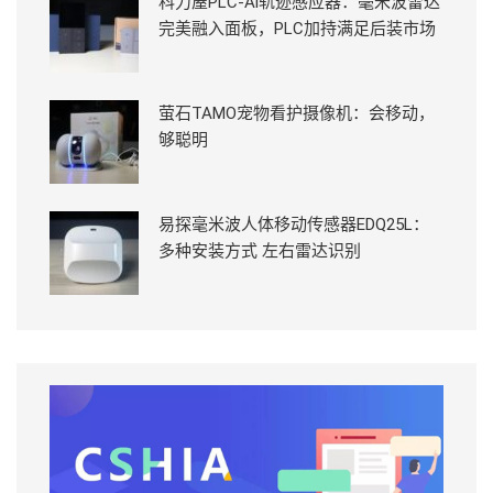
科力屋PLC-Ai轨迹感应器：毫米波雷达
完美融入面板，PLC加持满足后装市场
萤石TAMO宠物看护摄像机：会移动，
够聪明
易探毫米波人体移动传感器EDQ25L：
多种安装方式 左右雷达识别