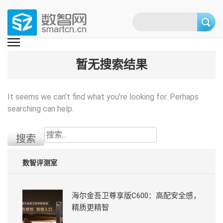
Skip
to
content
(Press
数智网
智能家居第一资讯门户 | 智能家居系统，智能家居产品，智能家居解决方
案，智能家居技术应用，智能家居行业观点，智能家居项目案例
enter)
暂无搜索结果
It seems we can’t find what you’re looking for. Perhaps
searching can help.
搜
索：
数智评测室
海尔金吾卫尊享版C600：高配安全感，
精质更精智