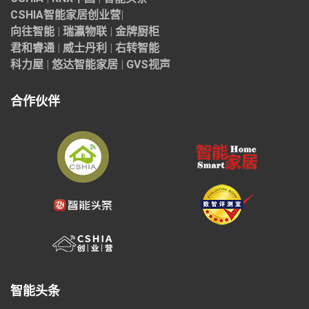
CSHIA智能家居
创业营
|
向往智能
|
瑞瀛物联
|
金牌厨柜
君和睿通
|
威士丹利
|
右转智能
科力屋
|
悠达智能家居
|
GVS视声
合作伙伴
智能头条