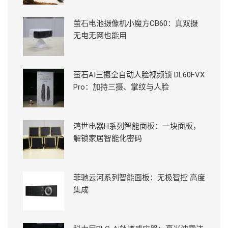
萤石电池摄像机小魔方CB60：真双摄
无电无网也能用
萤石AI三摄全自动人脸视频锁 DL60FVX
Pro：加持三摄、掌纹与人脸
鸿世电器H系列智能面板：一块面板，
解锁家居智能化密码
菲驰云河系列智能面板：无极智控 高度
集成