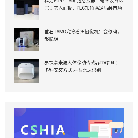
科力屋PLC-Ai轨迹感应器：毫米波雷达
完美融入面板，PLC加持满足后装市场
萤石TAMO宠物看护摄像机：会移动，
够聪明
易探毫米波人体移动传感器EDQ25L：
多种安装方式 左右雷达识别