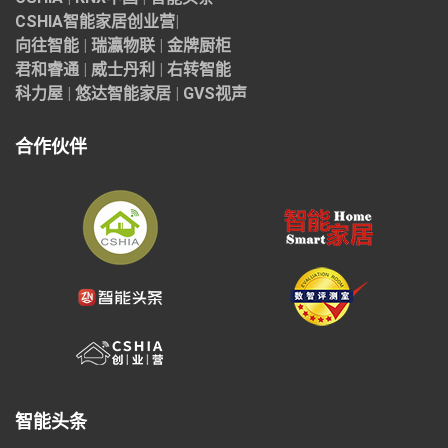
CSHIA智能家居
创业营
|
向往智能
|
瑞瀛物联
|
金牌厨柜
君和睿通
|
威士丹利
|
右转智能
科力屋
|
悠达智能家居
|
GVS视声
合作伙伴
智能头条