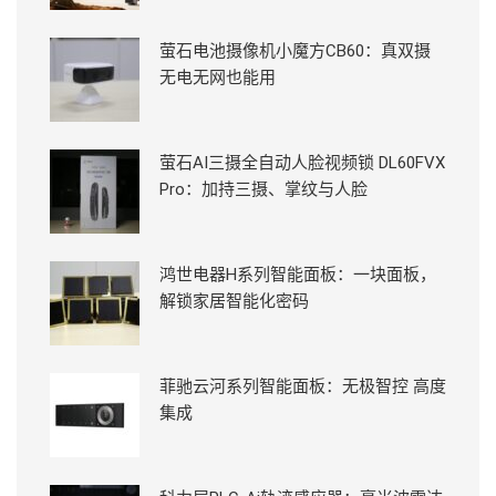
萤石电池摄像机小魔方CB60：真双摄
无电无网也能用
萤石AI三摄全自动人脸视频锁 DL60FVX
Pro：加持三摄、掌纹与人脸
鸿世电器H系列智能面板：一块面板，
解锁家居智能化密码
菲驰云河系列智能面板：无极智控 高度
集成