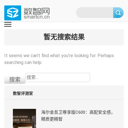
Skip
to
content
(Press
数智网
智能家居第一资讯门户 | 智能家居系统，智能家居产品，智能家居解决方
案，智能家居技术应用，智能家居行业观点，智能家居项目案例
enter)
暂无搜索结果
It seems we can’t find what you’re looking for. Perhaps
searching can help.
搜
索：
数智评测室
海尔金吾卫尊享版C600：高配安全感，
精质更精智