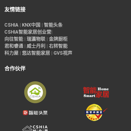
友情链接
CSHIA
|
KNX中国
|
智能头条
CSHIA智能家居
创业营
|
向往智能
|
瑞瀛物联
|
金牌厨柜
君和睿通
|
威士丹利
|
右转智能
科力屋
|
悠达智能家居
|
GVS视声
合作伙伴