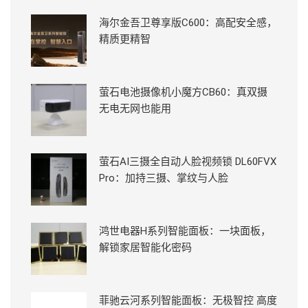
海尔金吾卫尊享版C600：高配安全感，
精质更精智
萤石电池摄像机小魔方CB60：真双摄
无电无网也能用
萤石AI三摄全自动人脸视频锁 DL60FVX
Pro：加持三摄、掌纹与人脸
鸿世电器H系列智能面板：一块面板，
解锁家居智能化密码
菲驰云河系列智能面板：无极智控 高度