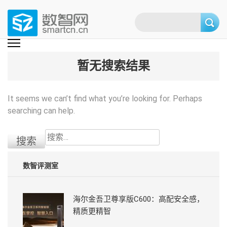
Skip
to
content
(Press
数智网
智能家居第一资讯门户 | 智能家居系统，智能家居产品，智能家居解决方
案，智能家居技术应用，智能家居行业观点，智能家居项目案例
enter)
暂无搜索结果
It seems we can’t find what you’re looking for. Perhaps
searching can help.
搜
索：
数智评测室
海尔金吾卫尊享版C600：高配安全感，
精质更精智