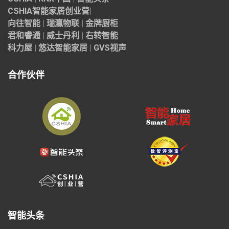
CSHIA智能家居
创业营
|
向往智能
|
瑞瀛物联
|
金牌厨柜
君和睿通
|
威士丹利
|
右转智能
科力屋
|
悠达智能家居
|
GVS视声
合作伙伴
智能头条