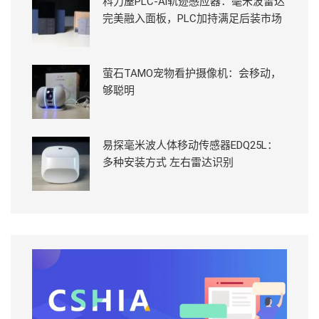
科力屋PLC-Ai轨迹感应器：毫米波雷达
完美融入面板，PLC加持满足后装市场
萤石TAMO宠物看护摄像机：会移动，
够聪明
易探毫米波人体移动传感器EDQ25L：
多种安装方式 左右雷达识别