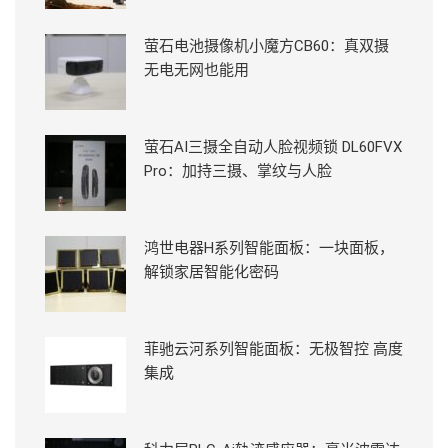
萤石电池摄像机小魔方CB60：真双摄
无电无网也能用
萤石AI三摄全自动人脸视频锁 DL60FVX
Pro：加持三摄、掌纹与人脸
鸿世电器H系列智能面板：一块面板，
解锁家居智能化密码
菲驰云河系列智能面板：无极智控 高度
集成