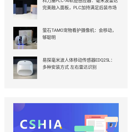
科力屋PLC-Ai轨迹感应器：毫米波雷达
完美融入面板，PLC加持满足后装市场
萤石TAMO宠物看护摄像机：会移动，
够聪明
易探毫米波人体移动传感器EDQ25L：
多种安装方式 左右雷达识别