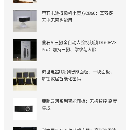
萤石电池摄像机小魔方CB60：真双摄
无电无网也能用
萤石AI三摄全自动人脸视频锁 DL60FVX
Pro：加持三摄、掌纹与人脸
鸿世电器H系列智能面板：一块面板，
解锁家居智能化密码
菲驰云河系列智能面板：无极智控 高度
集成