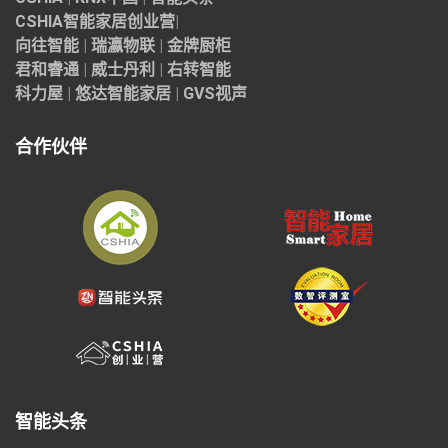
CSHIA智能家居
创业营
|
向往智能
|
瑞瀛物联
|
金牌厨柜
君和睿通
|
威士丹利
|
右转智能
科力屋
|
悠达智能家居
|
GVS视声
合作伙伴
智能头条