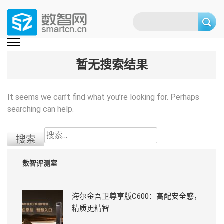
Skip
to
content
(Press
数智网
智能家居第一资讯门户 | 智能家居系统，智能家居产品，智能家居解决方
案，智能家居技术应用，智能家居行业观点，智能家居项目案例
enter)
暂无搜索结果
It seems we can’t find what you’re looking for. Perhaps
searching can help.
搜
索：
数智评测室
海尔金吾卫尊享版C600：高配安全感，
精质更精智