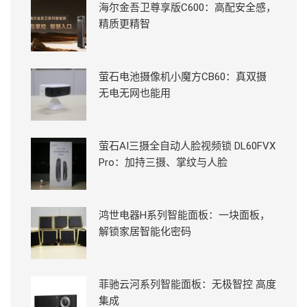
海尔金吾卫尊享版C600：高配安全感，
精质更精智
萤石电池摄像机小魔方CB60：真双摄
无电无网也能用
萤石AI三摄全自动人脸视频锁 DL60FVX
Pro：加持三摄、掌纹与人脸
鸿世电器H系列智能面板：一块面板，
解锁家居智能化密码
菲驰云河系列智能面板：无极智控 高度
集成