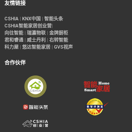
友情链接
CSHIA
|
KNX中国
|
智能头条
CSHIA智能家居
创业营
|
向往智能
|
瑞瀛物联
|
金牌厨柜
君和睿通
|
威士丹利
|
右转智能
科力屋
|
悠达智能家居
|
GVS视声
合作伙伴