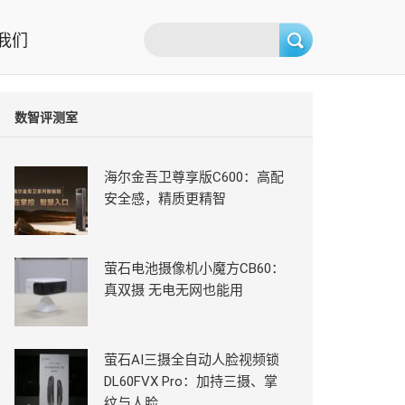
我们
数智评测室
海尔金吾卫尊享版C600：高配
安全感，精质更精智
萤石电池摄像机小魔方CB60：
真双摄 无电无网也能用
萤石AI三摄全自动人脸视频锁
DL60FVX Pro：加持三摄、掌
纹与人脸