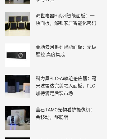
鸿世电器H系列智能面板：一
块面板，解锁家居智能化密码
菲驰云河系列智能面板：无极
智控 高度集成
科力屋PLC-Ai轨迹感应器：毫
米波雷达完美融入面板，PLC
加持满足后装市场
萤石TAMO宠物看护摄像机：
会移动，够聪明