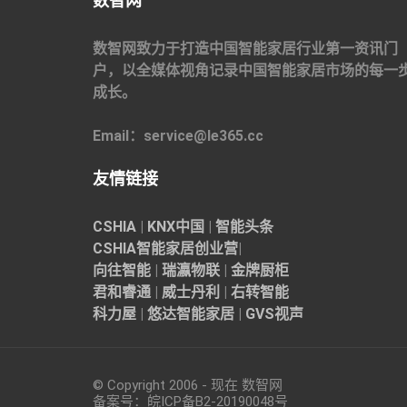
数智网
数智网致力于打造中国智能家居行业第一资讯门
户，以全媒体视角记录中国智能家居市场的每一
成长。
Email：service@le365.cc
友情链接
CSHIA
|
KNX中国
|
智能头条
CSHIA智能家居
创业营
|
向往智能
|
瑞瀛物联
|
金牌厨柜
君和睿通
|
威士丹利
|
右转智能
科力屋
|
悠达智能家居
|
GVS视声
© Copyright 2006 - 现在 数智网
备案号：
皖ICP备B2-20190048
号