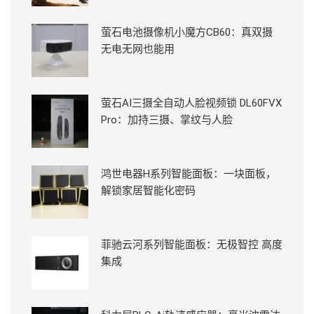
萤石电池摄像机小魔方CB60：真双摄
无电无网也能用
萤石AI三摄全自动人脸视频锁 DL60FVX
Pro：加持三摄、掌纹与人脸
鸿世电器H系列智能面板：一块面板，
解锁家居智能化密码
菲驰云河系列智能面板：无极智控 高度
集成