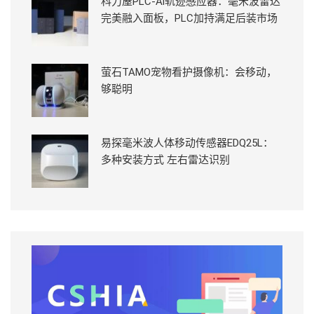
科力屋PLC-Ai轨迹感应器：毫米波雷达
完美融入面板，PLC加持满足后装市场
萤石TAMO宠物看护摄像机：会移动，
够聪明
易探毫米波人体移动传感器EDQ25L：
多种安装方式 左右雷达识别