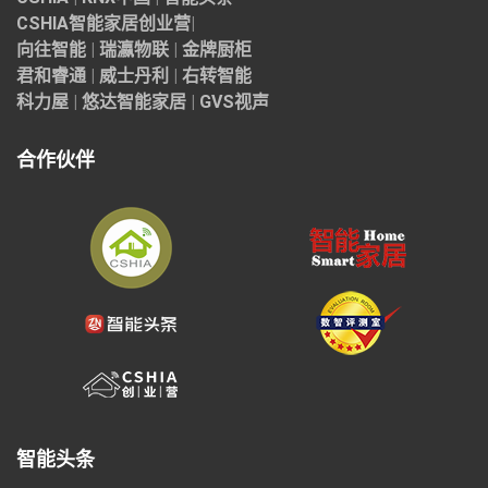
CSHIA智能家居
创业营
|
向往智能
|
瑞瀛物联
|
金牌厨柜
君和睿通
|
威士丹利
|
右转智能
科力屋
|
悠达智能家居
|
GVS视声
合作伙伴
智能头条