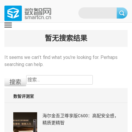
Skip
to
content
(Press
数智网
智能家居第一资讯门户 | 智能家居系统，智能家居产品，智能家居解决方
案，智能家居技术应用，智能家居行业观点，智能家居项目案例
enter)
暂无搜索结果
It seems we can’t find what you’re looking for. Perhaps
searching can help.
搜
索：
数智评测室
海尔金吾卫尊享版C600：高配安全感，
精质更精智