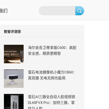
我们
数智评测室
海尔金吾卫尊享版C600：高配
安全感，精质更精智
萤石电池摄像机小魔方CB60：
真双摄 无电无网也能用
萤石AI三摄全自动人脸视频锁
DL60FVX Pro：加持三摄、掌
纹与人脸