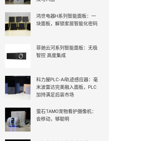
鸿世电器H系列智能面板：一
块面板，解锁家居智能化密码
菲驰云河系列智能面板：无极
智控 高度集成
科力屋PLC-Ai轨迹感应器：毫
米波雷达完美融入面板，PLC
加持满足后装市场
萤石TAMO宠物看护摄像机：
会移动，够聪明