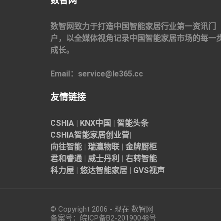
数智网
数智网致力于打造中国智能家居行业第一资讯门
户，以全媒体视角记录中国智能家居市场的每一
成长。
Email：service@le365.cc
友情链接
CSHIA
|
KNX中国
|
智能头条
CSHIA智能家居
创业营
|
向往智能
|
瑞瀛物联
|
金牌厨柜
君和睿通
|
威士丹利
|
右转智能
科力屋
|
悠达智能家居
|
GVS视声
© Copyright 2006 - 现在 数智网
备案号：
皖ICP备B2-20190048
号