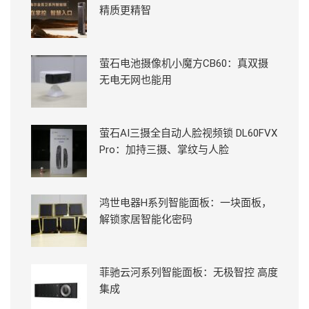
精质更精智
萤石电池摄像机小魔方CB60：真双摄
无电无网也能用
萤石AI三摄全自动人脸视频锁 DL60FVX
Pro：加持三摄、掌纹与人脸
鸿世电器H系列智能面板：一块面板，
解锁家居智能化密码
菲驰云河系列智能面板：无极智控 高度
集成