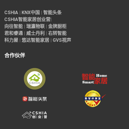
CSHIA
|
KNX中国
|
智能头条
CSHIA智能家居
创业营
|
向往智能
|
瑞瀛物联
|
金牌厨柜
君和睿通
|
威士丹利
|
右转智能
科力屋
|
悠达智能家居
|
GVS视声
合作伙伴