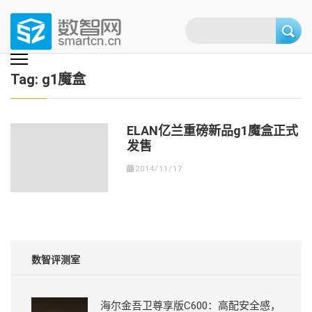
Skip
to
content
(Press
数智网
智能家居第一资讯门户 | 智能家居系统，智能家居产品，智能家居解决方
案，智能家居技术应用，智能家居行业观点，智能家居项目案例
enter)
Tag:
g1魔盒
ELAN亿兰重磅新品g1魔盒正式
发售
2014/11/17
数智评测室
海尔金吾卫尊享版C600：高配安全感，