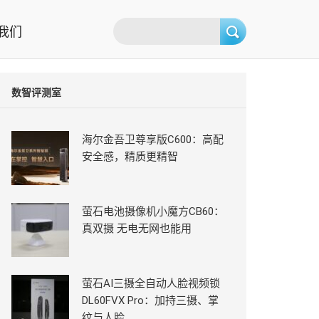
我们
数智评测室
海尔金吾卫尊享版C600：高配
安全感，精质更精智
萤石电池摄像机小魔方CB60：
真双摄 无电无网也能用
萤石AI三摄全自动人脸视频锁
DL60FVX Pro：加持三摄、掌
纹与人脸