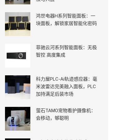
鸿世电器H系列智能面板：一
块面板，解锁家居智能化密码
菲驰云河系列智能面板：无极
智控 高度集成
科力屋PLC-Ai轨迹感应器：毫
米波雷达完美融入面板，PLC
加持满足后装市场
萤石TAMO宠物看护摄像机：
会移动，够聪明