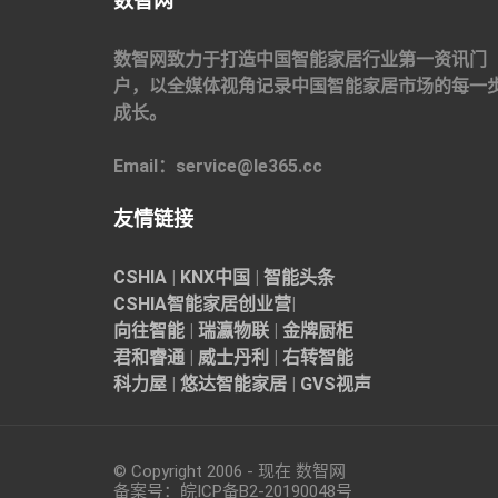
数智网
数智网致力于打造中国智能家居行业第一资讯门
户，以全媒体视角记录中国智能家居市场的每一
成长。
Email：service@le365.cc
友情链接
CSHIA
|
KNX中国
|
智能头条
CSHIA智能家居
创业营
|
向往智能
|
瑞瀛物联
|
金牌厨柜
君和睿通
|
威士丹利
|
右转智能
科力屋
|
悠达智能家居
|
GVS视声
© Copyright 2006 - 现在 数智网
备案号：
皖ICP备B2-20190048
号