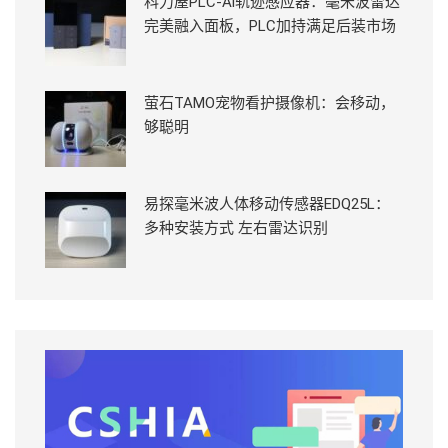
科力屋PLC-Ai轨迹感应器：毫米波雷达
完美融入面板，PLC加持满足后装市场
萤石TAMO宠物看护摄像机：会移动，
够聪明
易探毫米波人体移动传感器EDQ25L：
多种安装方式 左右雷达识别