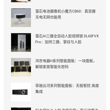
萤石电池摄像机小魔方CB60：真双摄
无电无网也能用
萤石AI三摄全自动人脸视频锁 DL60FVX
Pro：加持三摄、掌纹与人脸
鸿世电器H系列智能面板：一块面板，
解锁家居智能化密码
菲驰云河系列智能面板：无极智控 高度
集成