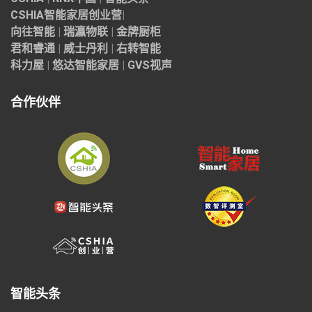
CSHIA智能家居
创业营
|
向往智能
|
瑞瀛物联
|
金牌厨柜
君和睿通
|
威士丹利
|
右转智能
科力屋
|
悠达智能家居
|
GVS视声
合作伙伴
智能头条