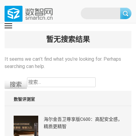
Skip
to
content
(Press
数智网
智能家居第一资讯门户 | 智能家居系统，智能家居产品，智能家居解决方
案，智能家居技术应用，智能家居行业观点，智能家居项目案例
enter)
暂无搜索结果
It seems we can’t find what you’re looking for. Perhaps
searching can help.
搜
索：
数智评测室
海尔金吾卫尊享版C600：高配安全感，
精质更精智