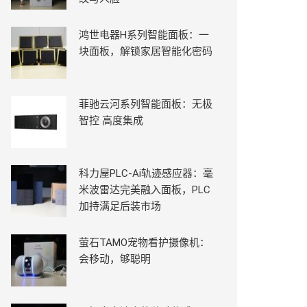
鸿世电器H系列智能面板：一
块面板，解锁家居智能化密码
菲驰云河系列智能面板：无极
智控 高度集成
科力屋PLC-Ai轨迹感应器：毫
米波雷达完美融入面板，PLC
加持满足后装市场
萤石TAMO宠物看护摄像机：
会移动，够聪明