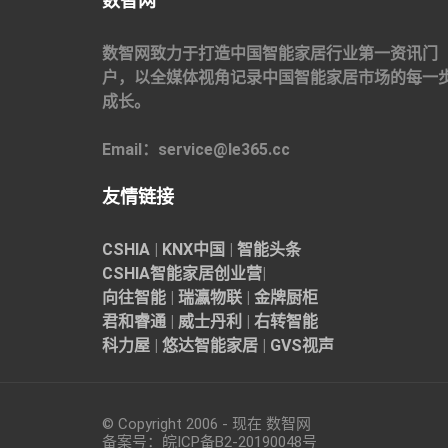
数智网
数智网致力于打造中国智能家居行业第一资讯门
户，以全媒体视角记录中国智能家居市场的每一
成长。
Email：service@le365.cc
友情链接
CSHIA
|
KNX中国
|
智能头条
CSHIA智能家居
创业营
|
向往智能
|
瑞瀛物联
|
金牌厨柜
君和睿通
|
威士丹利
|
右转智能
科力屋
|
悠达智能家居
|
GVS视声
© Copyright 2006 - 现在 数智网
备案号：
皖ICP备B2-20190048
号