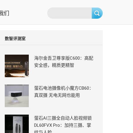
我们
数智评测室
海尔金吾卫尊享版C600：高配
安全感，精质更精智
萤石电池摄像机小魔方CB60：
真双摄 无电无网也能用
萤石AI三摄全自动人脸视频锁
DL60FVX Pro：加持三摄、掌
纹与人脸