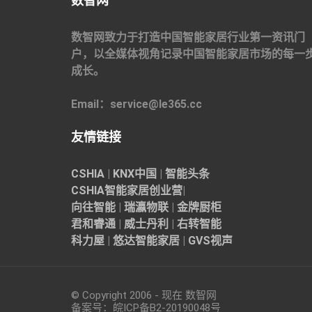
数智网
数智网致力于打造中国智能家居行业第一资讯门
户，以全媒体视角记录中国智能家居市场的每一
成长。
Email：service@le365.cc
友情链接
CSHIA
|
KNX中国
|
智能头条
CSHIA智能家居
创业营
|
向往智能
|
瑞瀛物联
|
金牌厨柜
君和睿通
|
威士丹利
|
右转智能
科力屋
|
悠达智能家居
|
GVS视声
© Copyright 2006 - 现在 数智网
备案号：
皖ICP备B2-20190048
号