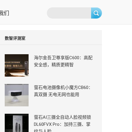
我们
数智评测室
海尔金吾卫尊享版C600：高配
安全感，精质更精智
萤石电池摄像机小魔方CB60：
真双摄 无电无网也能用
萤石AI三摄全自动人脸视频锁
DL60FVX Pro：加持三摄、掌
纹与人脸