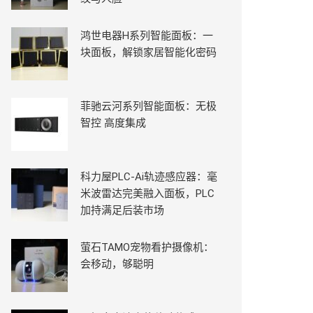
鸿世电器H系列智能面板：一
块面板，解锁家居智能化密码
菲驰云河系列智能面板：无极
智控 高度集成
科力屋PLC-Ai轨迹感应器：毫
米波雷达完美融入面板，PLC
加持满足后装市场
萤石TAMO宠物看护摄像机：
会移动，够聪明