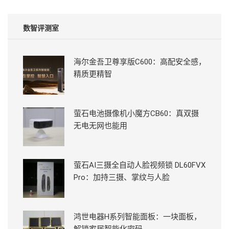
数智评测室
海尔金吾卫尊享版C600：高配安全感，
精质更精智
萤石电池摄像机小魔方CB60：真双摄
无电无网也能用
萤石AI三摄全自动人脸视频锁 DL60FVX
Pro：加持三摄、掌纹与人脸
鸿世电器H系列智能面板：一块面板，