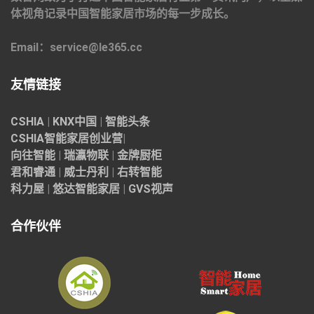
体视角记录中国智能家居市场的每一步成长。
Email：service@le365.cc
友情链接
CSHIA
|
KNX中国
|
智能头条
CSHIA智能家居
创业营
|
向往智能
|
瑞瀛物联
|
金牌厨柜
君和睿通
|
威士丹利
|
右转智能
科力屋
|
悠达智能家居
|
GVS视声
合作伙伴