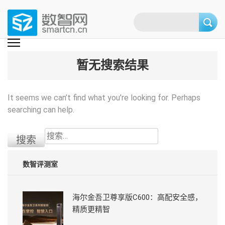
Skip
to
content
(Press
数智网
智能家居第一资讯门户 | 智能家居系统，智能家居产品，智能家居解决方
案，智能家居技术应用，智能家居行业观点，智能家居项目案例
enter)
暂无搜索结果
It seems we can’t find what you’re looking for. Perhaps
searching can help.
搜
索：
数智评测室
海尔金吾卫尊享版C600：高配安全感，
精质更精智