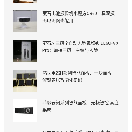
萤石电池摄像机小魔方CB60：真双摄
无电无网也能用
萤石AI三摄全自动人脸视频锁 DL60FVX
Pro：加持三摄、掌纹与人脸
鸿世电器H系列智能面板：一块面板，
解锁家居智能化密码
菲驰云河系列智能面板：无极智控 高度
集成