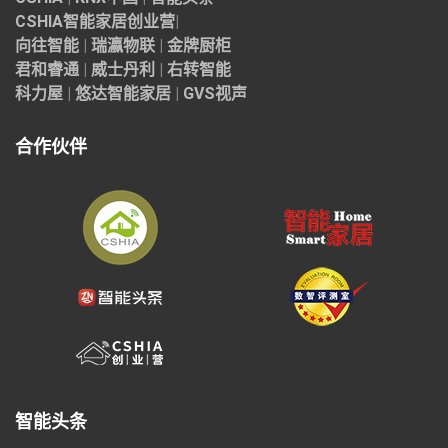
CSHIA智能家居
创业营
|
向往智能
|
瑞瀛物联
|
金牌厨柜
君和睿通
|
威士丹利
|
右转智能
科力屋
|
悠达智能家居
|
GVS视声
合作伙伴
智能头条