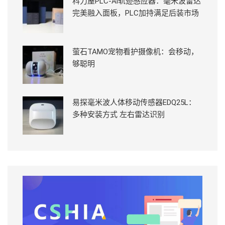
科力屋PLC-Ai轨迹感应器：毫米波雷达
完美融入面板，PLC加持满足后装市场
萤石TAMO宠物看护摄像机：会移动，
够聪明
易探毫米波人体移动传感器EDQ25L：
多种安装方式 左右雷达识别