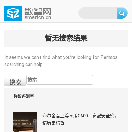
Skip
to
content
(Press
数智网
智能家居第一资讯门户 | 智能家居系统，智能家居产品，智能家居解决方
案，智能家居技术应用，智能家居行业观点，智能家居项目案例
enter)
暂无搜索结果
It seems we can’t find what you’re looking for. Perhaps
searching can help.
搜
索：
数智评测室
海尔金吾卫尊享版C600：高配安全感，
精质更精智