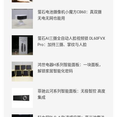
萤石电池摄像机小魔方CB60：真双摄
无电无网也能用
萤石AI三摄全自动人脸视频锁 DL60FVX
Pro：加持三摄、掌纹与人脸
鸿世电器H系列智能面板：一块面板，
解锁家居智能化密码
菲驰云河系列智能面板：无极智控 高度
集成