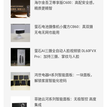
海尔金吾卫尊享版C600：高配安全感，
精质更精智
萤石电池摄像机小魔方CB60：真双摄
无电无网也能用
萤石AI三摄全自动人脸视频锁 DL60FVX
Pro：加持三摄、掌纹与人脸
鸿世电器H系列智能面板：一块面板，
解锁家居智能化密码
菲驰云河系列智能面板：无极智控 高度
集成