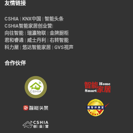
友情链接
CSHIA
|
KNX中国
|
智能头条
CSHIA智能家居
创业营
|
向往智能
|
瑞瀛物联
|
金牌厨柜
君和睿通
|
威士丹利
|
右转智能
科力屋
|
悠达智能家居
|
GVS视声
合作伙伴