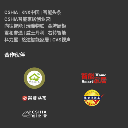
CSHIA
|
KNX中国
|
智能头条
CSHIA智能家居
创业营
|
向往智能
|
瑞瀛物联
|
金牌厨柜
君和睿通
|
威士丹利
|
右转智能
科力屋
|
悠达智能家居
|
GVS视声
合作伙伴