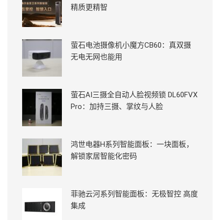
精质更精智
萤石电池摄像机小魔方CB60：真双摄
无电无网也能用
萤石AI三摄全自动人脸视频锁 DL60FVX
Pro：加持三摄、掌纹与人脸
鸿世电器H系列智能面板：一块面板，
解锁家居智能化密码
菲驰云河系列智能面板：无极智控 高度
集成