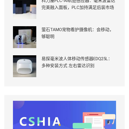
科力屋PLC-Ai轨迹感应器：毫米波雷达
完美融入面板，PLC加持满足后装市场
萤石TAMO宠物看护摄像机：会移动，
够聪明
易探毫米波人体移动传感器EDQ25L：
多种安装方式 左右雷达识别