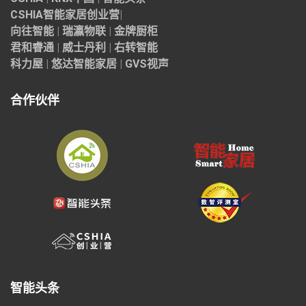
CSHIA智能家居
创业营
|
向往智能
|
瑞瀛物联
|
金牌厨柜
君和睿通
|
威士丹利
|
右转智能
科力屋
|
悠达智能家居
|
GVS视声
合作伙伴
智能头条