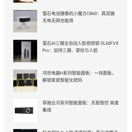
萤石电池摄像机小魔方CB60：真双摄
无电无网也能用
萤石AI三摄全自动人脸视频锁 DL60FVX
Pro：加持三摄、掌纹与人脸
鸿世电器H系列智能面板：一块面板，
解锁家居智能化密码
菲驰云河系列智能面板：无极智控 高度
集成