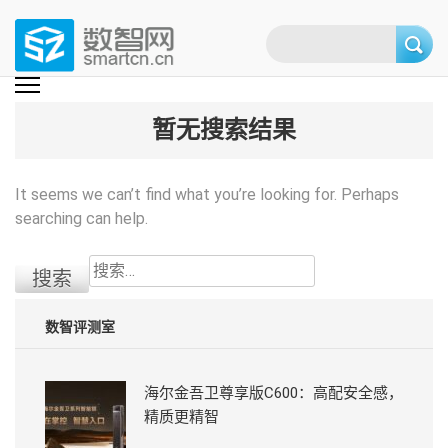
Skip
to
content
(Press
数智网
智能家居第一资讯门户 | 智能家居系统，智能家居产品，智能家居解决方
案，智能家居技术应用，智能家居行业观点，智能家居项目案例
enter)
暂无搜索结果
It seems we can’t find what you’re looking for. Perhaps
searching can help.
搜
索：
数智评测室
海尔金吾卫尊享版C600：高配安全感，
精质更精智