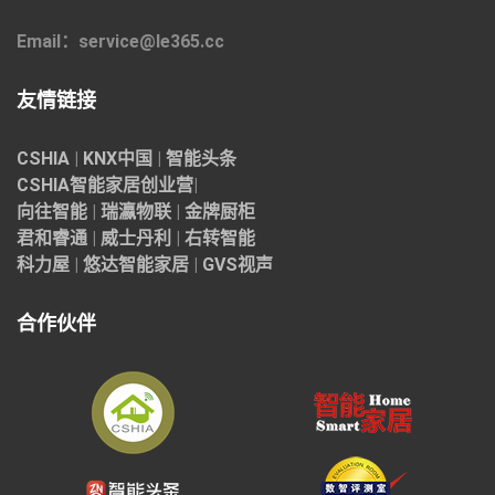
Email：service@le365.cc
友情链接
CSHIA
|
KNX中国
|
智能头条
CSHIA智能家居
创业营
|
向往智能
|
瑞瀛物联
|
金牌厨柜
君和睿通
|
威士丹利
|
右转智能
科力屋
|
悠达智能家居
|
GVS视声
合作伙伴