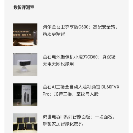
数智评测室
海尔金吾卫尊享版C600：高配安全感，
精质更精智
萤石电池摄像机小魔方CB60：真双摄
无电无网也能用
萤石AI三摄全自动人脸视频锁 DL60FVX
Pro：加持三摄、掌纹与人脸
鸿世电器H系列智能面板：一块面板，
解锁家居智能化密码