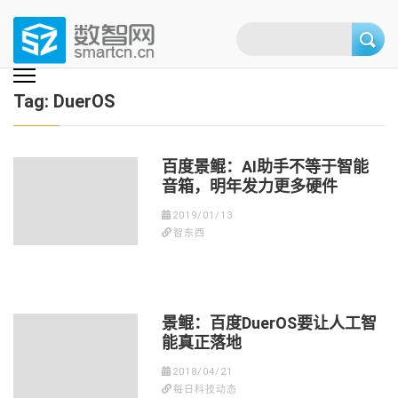
Skip
to
content
(Press
数智网
智能家居第一资讯门户 | 智能家居系统，智能家居产品，智能家居解决方
案，智能家居技术应用，智能家居行业观点，智能家居项目案例
enter)
Tag:
DuerOS
百度景鲲：AI助手不等于智能
音箱，明年发力更多硬件
2019/01/13
智东西
景鲲：百度DuerOS要让人工智
能真正落地
2018/04/21
每日科技动态