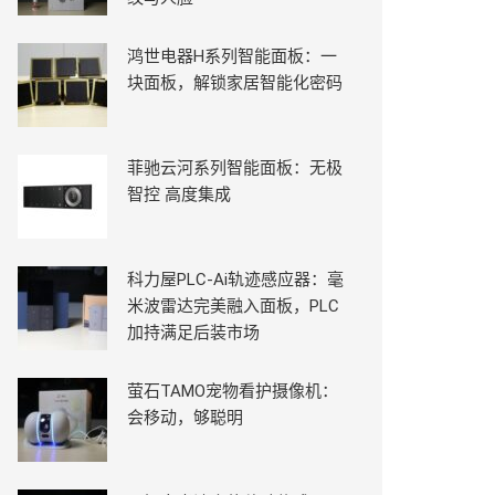
鸿世电器H系列智能面板：一
块面板，解锁家居智能化密码
菲驰云河系列智能面板：无极
智控 高度集成
科力屋PLC-Ai轨迹感应器：毫
米波雷达完美融入面板，PLC
加持满足后装市场
萤石TAMO宠物看护摄像机：
会移动，够聪明