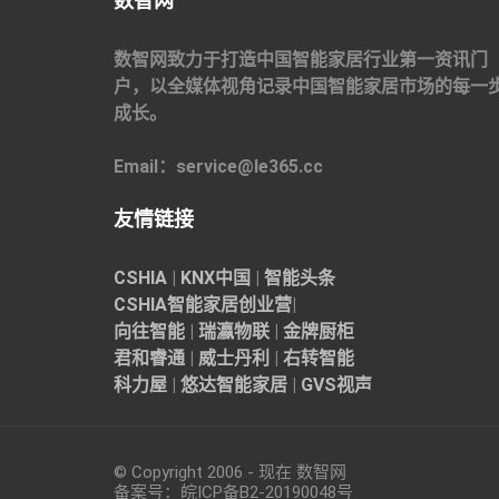
数智网
数智网致力于打造中国智能家居行业第一资讯门
户，以全媒体视角记录中国智能家居市场的每一
成长。
Email：service@le365.cc
友情链接
CSHIA
|
KNX中国
|
智能头条
CSHIA智能家居
创业营
|
向往智能
|
瑞瀛物联
|
金牌厨柜
君和睿通
|
威士丹利
|
右转智能
科力屋
|
悠达智能家居
|
GVS视声
© Copyright 2006 - 现在 数智网
备案号：
皖ICP备B2-20190048
号