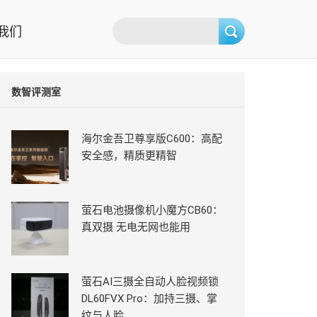
我们
数智评测室
海尔金吾卫尊享版C600：高配
安全感，精质更精智
萤石电池摄像机小魔方CB60：
真双摄 无电无网也能用
萤石AI三摄全自动人脸视频锁
DL60FVX Pro：加持三摄、掌
纹与人脸