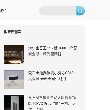
我们
数智评测室
海尔金吾卫尊享版C600：高配
安全感，精质更精智
萤石电池摄像机小魔方CB60：
真双摄 无电无网也能用
萤石AI三摄全自动人脸视频锁
DL60FVX Pro：加持三摄、掌
纹与人脸