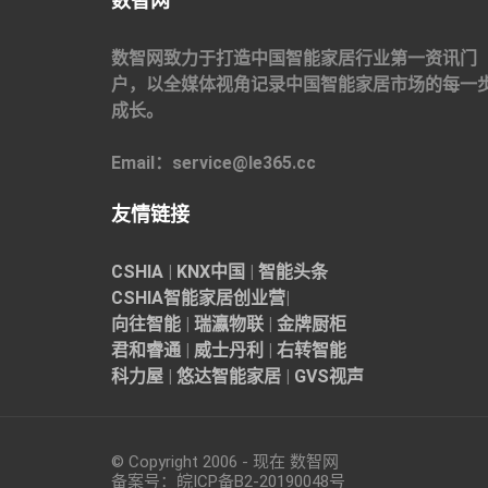
数智网
数智网致力于打造中国智能家居行业第一资讯门
户，以全媒体视角记录中国智能家居市场的每一
成长。
Email：service@le365.cc
友情链接
CSHIA
|
KNX中国
|
智能头条
CSHIA智能家居
创业营
|
向往智能
|
瑞瀛物联
|
金牌厨柜
君和睿通
|
威士丹利
|
右转智能
科力屋
|
悠达智能家居
|
GVS视声
© Copyright 2006 - 现在 数智网
备案号：
皖ICP备B2-20190048
号