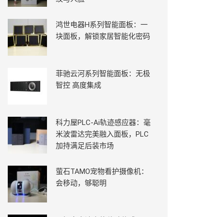
鸿世电器H系列智能面板：一
块面板，解锁家居智能化密码
菲驰云河系列智能面板：无极
智控 高度集成
科力屋PLC-Ai轨迹感应器：毫
米波雷达完美融入面板，PLC
加持满足后装市场
萤石TAMO宠物看护摄像机：
会移动，够聪明