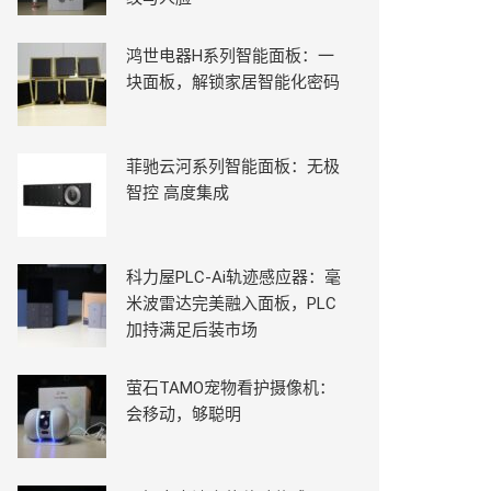
鸿世电器H系列智能面板：一
块面板，解锁家居智能化密码
菲驰云河系列智能面板：无极
智控 高度集成
科力屋PLC-Ai轨迹感应器：毫
米波雷达完美融入面板，PLC
加持满足后装市场
萤石TAMO宠物看护摄像机：
会移动，够聪明