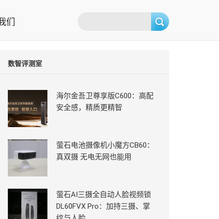
我们
数智评测室
海尔金吾卫尊享版C600：高配
安全感，精质更精智
萤石电池摄像机小魔方CB60：
真双摄 无电无网也能用
萤石AI三摄全自动人脸视频锁
DL60FVX Pro：加持三摄、掌
纹与人脸