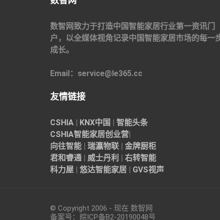
数智网
数智网致力于打造中国智能家居行业第一资讯门
户，以全媒体视角记录中国智能家居市场的每一
成长。
Email：service@le365.cc
友情链接
CSHIA
|
KNX中国
|
智能头条
CSHIA智能家居
创业营
|
向往智能
|
瑞瀛物联
|
金牌厨柜
君和睿通
|
威士丹利
|
右转智能
科力屋
|
悠达智能家居
|
GVS视声
© Copyright 2006 - 现在 数智网
备案号：
皖ICP备B2-20190048
号