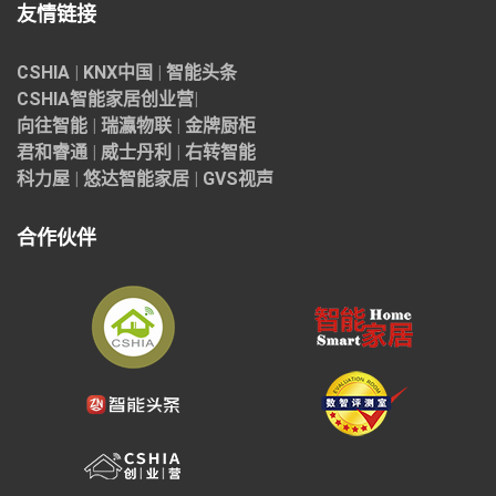
友情链接
CSHIA
|
KNX中国
|
智能头条
CSHIA智能家居
创业营
|
向往智能
|
瑞瀛物联
|
金牌厨柜
君和睿通
|
威士丹利
|
右转智能
科力屋
|
悠达智能家居
|
GVS视声
合作伙伴