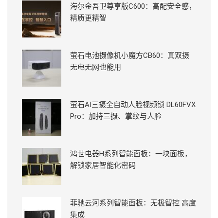
海尔金吾卫尊享版C600：高配安全感，
精质更精智
萤石电池摄像机小魔方CB60：真双摄
无电无网也能用
萤石AI三摄全自动人脸视频锁 DL60FVX
Pro：加持三摄、掌纹与人脸
鸿世电器H系列智能面板：一块面板，
解锁家居智能化密码
菲驰云河系列智能面板：无极智控 高度
集成