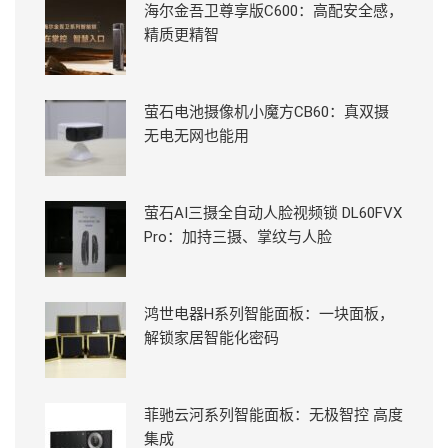
海尔金吾卫尊享版C600：高配安全感，
精质更精智
萤石电池摄像机小魔方CB60：真双摄
无电无网也能用
萤石AI三摄全自动人脸视频锁 DL60FVX
Pro：加持三摄、掌纹与人脸
鸿世电器H系列智能面板：一块面板，
解锁家居智能化密码
菲驰云河系列智能面板：无极智控 高度
集成