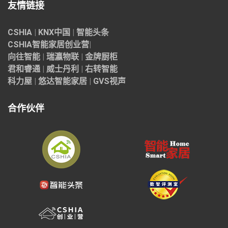
友情链接
CSHIA
|
KNX中国
|
智能头条
CSHIA智能家居
创业营
|
向往智能
|
瑞瀛物联
|
金牌厨柜
君和睿通
|
威士丹利
|
右转智能
科力屋
|
悠达智能家居
|
GVS视声
合作伙伴