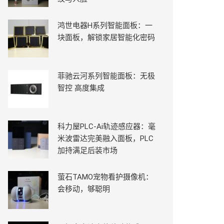
鸿世电器H系列智能面板：一
块面板，解锁家居智能化密码
菲驰云河系列智能面板：无极
智控 高度集成
科力屋PLC-Ai轨迹感应器：毫
米波雷达完美融入面板，PLC
加持满足后装市场
萤石TAMO宠物看护摄像机：
会移动，够聪明