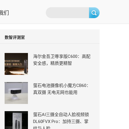
我们
数智评测室
海尔金吾卫尊享版C600：高配
安全感，精质更精智
萤石电池摄像机小魔方CB60：
真双摄 无电无网也能用
萤石AI三摄全自动人脸视频锁
DL60FVX Pro：加持三摄、掌
纹与人脸