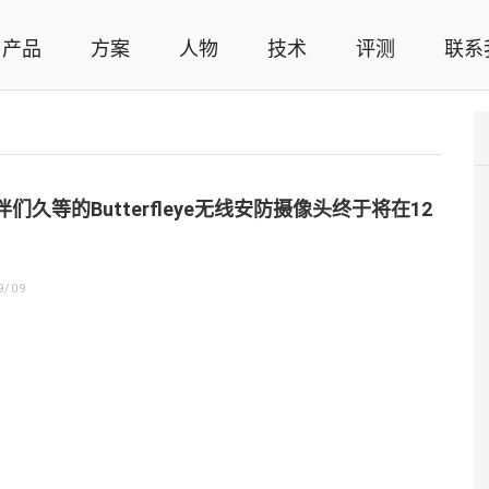
产品
方案
人物
技术
评测
联系
智能家居解决方案，智能家居技术应用，智能家居行业观点，智能家居项目案例
们久等的Butterfleye无线安防摄像头终于将在12
9/09