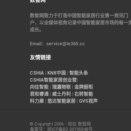
数智网
数智网致力于打造中国智能家居行业第一资讯门
户，以全媒体视角记录中国智能家居市场的每一
成长。
Email：service@le365.cc
友情链接
CSHIA
|
KNX中国
|
智能头条
CSHIA智能家居
创业营
|
向往智能
|
瑞瀛物联
|
金牌厨柜
君和睿通
|
威士丹利
|
右转智能
科力屋
|
悠达智能家居
|
GVS视声
© Copyright 2006 - 现在 数智网
备案号：
皖ICP备B2-20190048
号