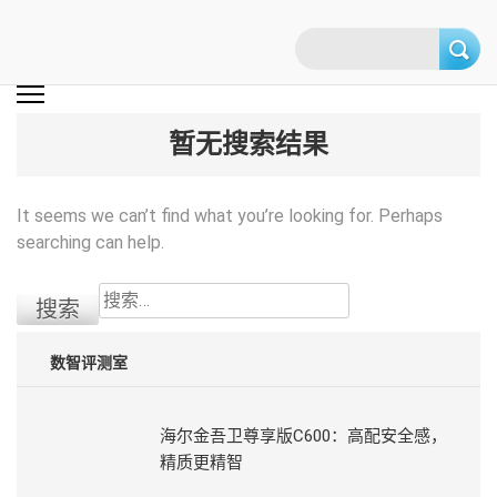
Skip
to
content
(Press
数智网
智能家居第一资讯门户 | 智能家居系统，智能家居产品，智能家居解决方
案，智能家居技术应用，智能家居行业观点，智能家居项目案例
enter)
暂无搜索结果
It seems we can’t find what you’re looking for. Perhaps
searching can help.
搜
索：
数智评测室
海尔金吾卫尊享版C600：高配安全感，
精质更精智