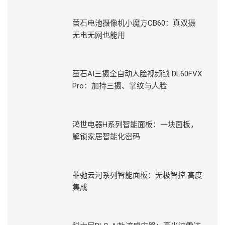
萤石电池摄像机小魔方CB60：真双摄
无电无网也能用
萤石AI三摄全自动人脸视频锁 DL60FVX
Pro：加持三摄、掌纹与人脸
鸿世电器H系列智能面板：一块面板，
解锁家居智能化密码
菲驰云河系列智能面板：无极智控 高度
集成