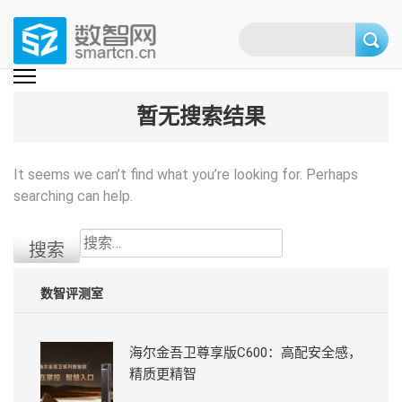
Skip
to
content
(Press
数智网
智能家居第一资讯门户 | 智能家居系统，智能家居产品，智能家居解决方
案，智能家居技术应用，智能家居行业观点，智能家居项目案例
enter)
暂无搜索结果
It seems we can’t find what you’re looking for. Perhaps
searching can help.
搜
索：
数智评测室
海尔金吾卫尊享版C600：高配安全感，
精质更精智