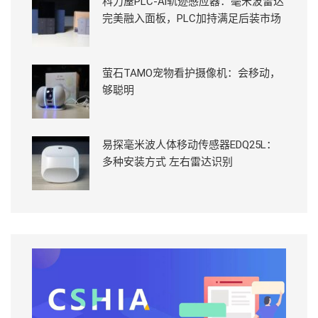
科力屋PLC-Ai轨迹感应器：毫米波雷达
完美融入面板，PLC加持满足后装市场
萤石TAMO宠物看护摄像机：会移动，
够聪明
易探毫米波人体移动传感器EDQ25L：
多种安装方式 左右雷达识别