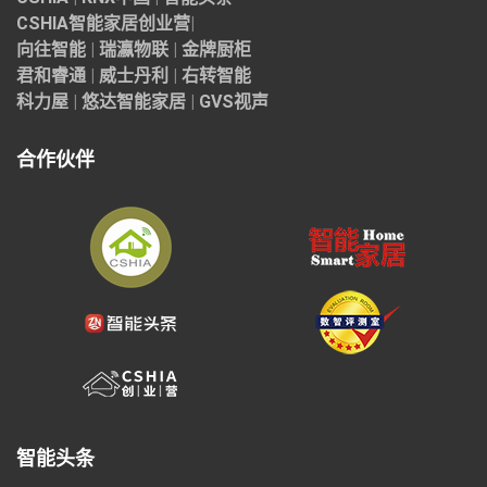
CSHIA智能家居
创业营
|
向往智能
|
瑞瀛物联
|
金牌厨柜
君和睿通
|
威士丹利
|
右转智能
科力屋
|
悠达智能家居
|
GVS视声
合作伙伴
智能头条