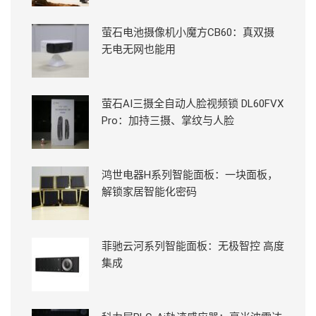
萤石电池摄像机小魔方CB60：真双摄
无电无网也能用
萤石AI三摄全自动人脸视频锁 DL60FVX
Pro：加持三摄、掌纹与人脸
鸿世电器H系列智能面板：一块面板，
解锁家居智能化密码
菲驰云河系列智能面板：无极智控 高度
集成