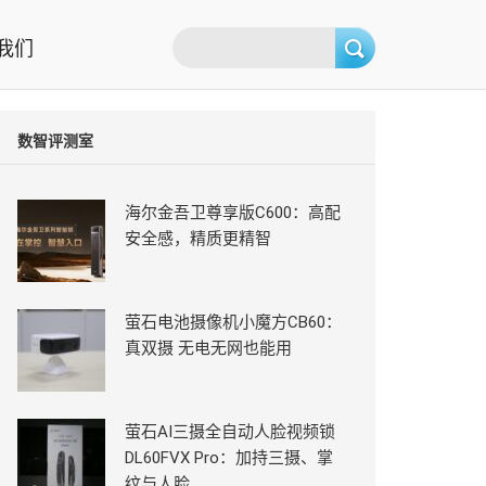
我们
数智评测室
海尔金吾卫尊享版C600：高配
安全感，精质更精智
萤石电池摄像机小魔方CB60：
真双摄 无电无网也能用
萤石AI三摄全自动人脸视频锁
DL60FVX Pro：加持三摄、掌
纹与人脸