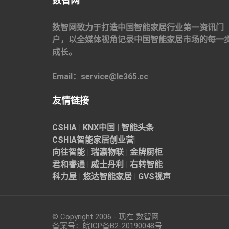
数智网
数智网致力于打造中国智能家居行业第一资讯门
户，以全媒体视角记录中国智能家居市场的每一
成长。
Email：service@le365.cc
友情链接
CSHIA
|
KNX中国
|
智能头条
CSHIA智能家居
创业营
|
向往智能
|
瑞瀛物联
|
金牌厨柜
君和睿通
|
威士丹利
|
右转智能
科力屋
|
悠达智能家居
|
GVS视声
© Copyright 2006 - 现在 数智网
备案号：
皖ICP备B2-20190048
号