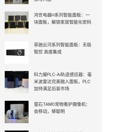
鸿世电器H系列智能面板：一
块面板，解锁家居智能化密码
菲驰云河系列智能面板：无极
智控 高度集成
科力屋PLC-Ai轨迹感应器：毫
米波雷达完美融入面板，PLC
加持满足后装市场
萤石TAMO宠物看护摄像机：
会移动，够聪明