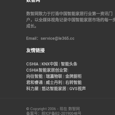
数智网
数智网致力于打造中国智能家居行业第一资讯门
户，以全媒体视角记录中国智能家居市场的每一
成长。
Email：service@le365.cc
友情链接
CSHIA
|
KNX中国
|
智能头条
CSHIA智能家居
创业营
|
向往智能
|
瑞瀛物联
|
金牌厨柜
君和睿通
|
威士丹利
|
右转智能
科力屋
|
悠达智能家居
|
GVS视声
© Copyright 2006 - 现在 数智网
备案号：
皖ICP备B2-20190048
号