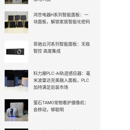
鸿世电器H系列智能面板：一
块面板，解锁家居智能化密码
菲驰云河系列智能面板：无极
智控 高度集成
科力屋PLC-Ai轨迹感应器：毫
米波雷达完美融入面板，PLC
加持满足后装市场
萤石TAMO宠物看护摄像机：
会移动，够聪明