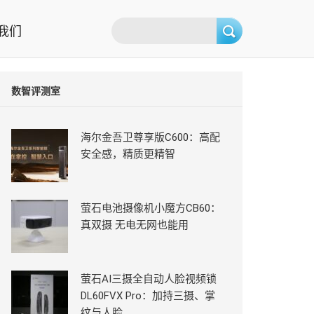
我们
数智评测室
海尔金吾卫尊享版C600：高配
安全感，精质更精智
萤石电池摄像机小魔方CB60：
真双摄 无电无网也能用
萤石AI三摄全自动人脸视频锁
DL60FVX Pro：加持三摄、掌
纹与人脸