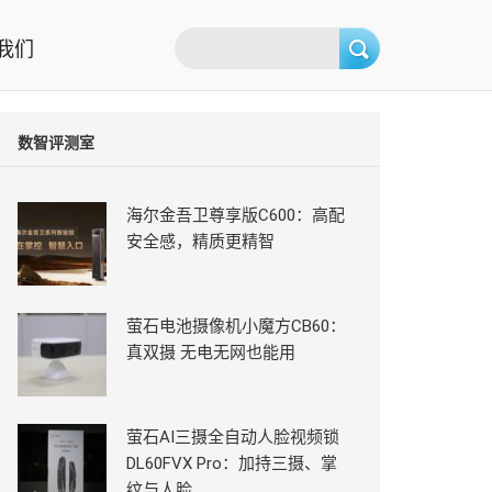
我们
数智评测室
海尔金吾卫尊享版C600：高配
安全感，精质更精智
萤石电池摄像机小魔方CB60：
真双摄 无电无网也能用
萤石AI三摄全自动人脸视频锁
DL60FVX Pro：加持三摄、掌
纹与人脸