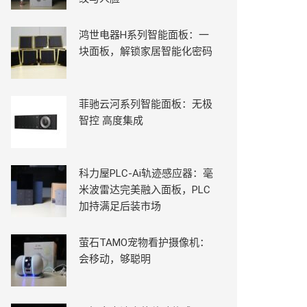
鸿世电器H系列智能面板：一
块面板，解锁家居智能化密码
菲驰云河系列智能面板：无极
智控 高度集成
科力屋PLC-Ai轨迹感应器：毫
米波雷达完美融入面板，PLC
加持满足后装市场
萤石TAMO宠物看护摄像机：
会移动，够聪明