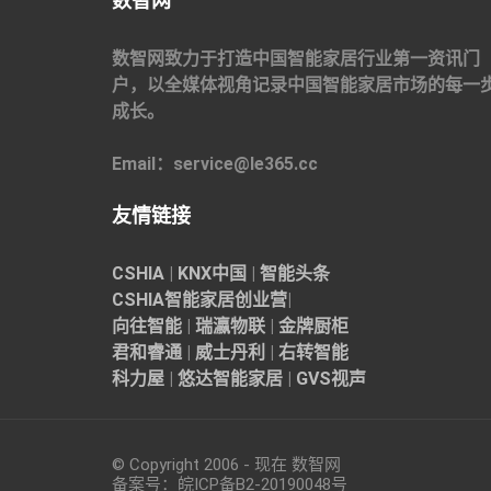
数智网
数智网致力于打造中国智能家居行业第一资讯门
户，以全媒体视角记录中国智能家居市场的每一
成长。
Email：service@le365.cc
友情链接
CSHIA
|
KNX中国
|
智能头条
CSHIA智能家居
创业营
|
向往智能
|
瑞瀛物联
|
金牌厨柜
君和睿通
|
威士丹利
|
右转智能
科力屋
|
悠达智能家居
|
GVS视声
© Copyright 2006 - 现在 数智网
备案号：
皖ICP备B2-20190048
号