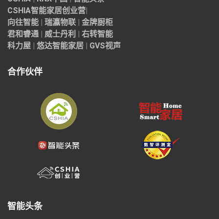
CSHIA智能家居
创业营
|
向往智能
|
瑞瀛物联
|
金牌厨柜
君和睿通
|
威士丹利
|
右转智能
科力屋
|
悠达智能家居
|
GVS视声
合作伙伴
智能头条