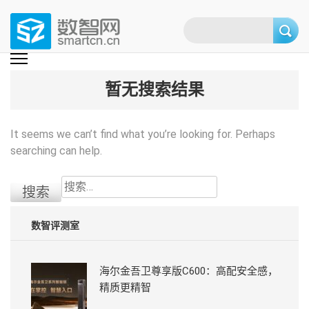
Skip
to
content
(Press
数智网
智能家居第一资讯门户 | 智能家居系统，智能家居产品，智能家居解决方
案，智能家居技术应用，智能家居行业观点，智能家居项目案例
enter)
暂无搜索结果
It seems we can’t find what you’re looking for. Perhaps
searching can help.
搜
索：
数智评测室
海尔金吾卫尊享版C600：高配安全感，
精质更精智