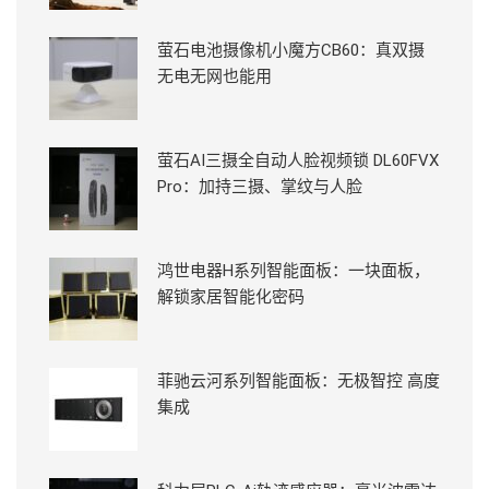
萤石电池摄像机小魔方CB60：真双摄
无电无网也能用
萤石AI三摄全自动人脸视频锁 DL60FVX
Pro：加持三摄、掌纹与人脸
鸿世电器H系列智能面板：一块面板，
解锁家居智能化密码
菲驰云河系列智能面板：无极智控 高度
集成