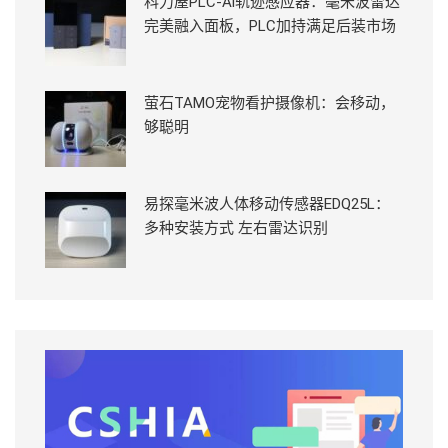
科力屋PLC-Ai轨迹感应器：毫米波雷达
完美融入面板，PLC加持满足后装市场
萤石TAMO宠物看护摄像机：会移动，
够聪明
易探毫米波人体移动传感器EDQ25L：
多种安装方式 左右雷达识别