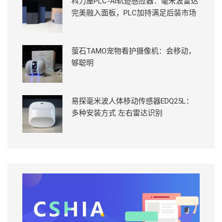
科力屋PLC-Ai轨迹感应器：毫米波雷达
完美融入面板，PLC加持满足后装市场
萤石TAMO宠物看护摄像机：会移动，
够聪明
易探毫米波人体移动传感器EDQ25L：
多种安装方式 左右雷达识别