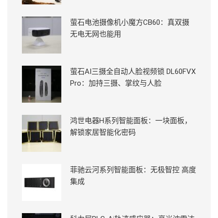
萤石电池摄像机小魔方CB60：真双摄
无电无网也能用
萤石AI三摄全自动人脸视频锁 DL60FVX
Pro：加持三摄、掌纹与人脸
鸿世电器H系列智能面板：一块面板，
解锁家居智能化密码
菲驰云河系列智能面板：无极智控 高度
集成