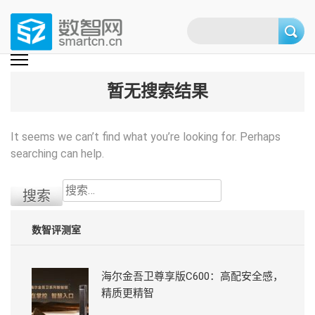
Skip
to
content
(Press
数智网
智能家居第一资讯门户 | 智能家居系统，智能家居产品，智能家居解决方
案，智能家居技术应用，智能家居行业观点，智能家居项目案例
enter)
暂无搜索结果
It seems we can’t find what you’re looking for. Perhaps
searching can help.
搜
索：
数智评测室
海尔金吾卫尊享版C600：高配安全感，
精质更精智