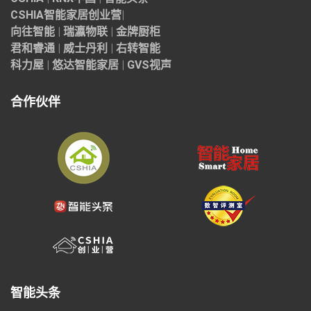
CSHIA智能家居
创业营
|
向往智能
|
瑞瀛物联
|
金牌厨柜
君和睿通
|
威士丹利
|
右转智能
科力屋
|
悠达智能家居
|
GVS视声
合作伙伴
智能头条