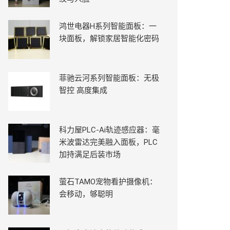
鸿世电器H系列智能面板：一
块面板，解锁家居智能化密码
菲驰云河系列智能面板：无极
智控 高度集成
科力屋PLC-Ai轨迹感应器：毫
米波雷达完美融入面板，PLC
加持满足后装市场
萤石TAMO宠物看护摄像机：
会移动，够聪明