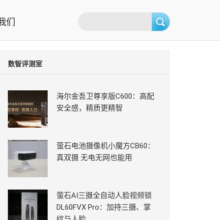
我们
数智评测室
海尔金吾卫尊享版C600：高配
安全感，精质更精智
萤石电池摄像机小魔方CB60：
真双摄 无电无网也能用
萤石AI三摄全自动人脸视频锁
DL60FVX Pro：加持三摄、掌
纹与人脸