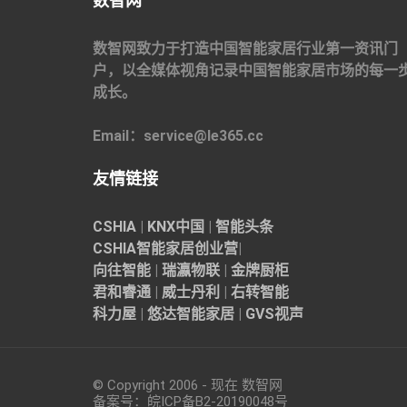
数智网
数智网致力于打造中国智能家居行业第一资讯门
户，以全媒体视角记录中国智能家居市场的每一
成长。
Email：service@le365.cc
友情链接
CSHIA
|
KNX中国
|
智能头条
CSHIA智能家居
创业营
|
向往智能
|
瑞瀛物联
|
金牌厨柜
君和睿通
|
威士丹利
|
右转智能
科力屋
|
悠达智能家居
|
GVS视声
© Copyright 2006 - 现在 数智网
备案号：
皖ICP备B2-20190048
号