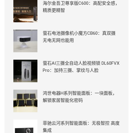
海尔金吾卫尊享版C600：高配安全感，
精质更精智
萤石电池摄像机小魔方CB60：真双摄
无电无网也能用
萤石AI三摄全自动人脸视频锁 DL60FVX
Pro：加持三摄、掌纹与人脸
鸿世电器H系列智能面板：一块面板，
解锁家居智能化密码
菲驰云河系列智能面板：无极智控 高度
集成