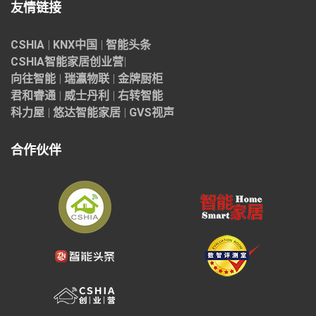
友情链接
CSHIA
|
KNX中国
|
智能头条
CSHIA智能家居
创业营
|
向往智能
|
瑞瀛物联
|
金牌厨柜
君和睿通
|
威士丹利
|
右转智能
科力屋
|
悠达智能家居
|
GVS视声
合作伙伴