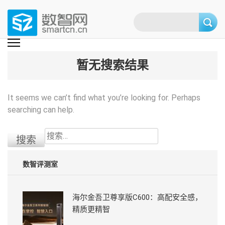
Skip
to
content
(Press
数智网
智能家居第一资讯门户 | 智能家居系统，智能家居产品，智能家居解决方
案，智能家居技术应用，智能家居行业观点，智能家居项目案例
enter)
暂无搜索结果
It seems we can’t find what you’re looking for. Perhaps
searching can help.
搜
索：
数智评测室
海尔金吾卫尊享版C600：高配安全感，
精质更精智