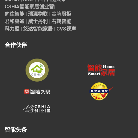
CSHIA智能家居
创业营
|
向往智能
|
瑞瀛物联
|
金牌厨柜
君和睿通
|
威士丹利
|
右转智能
科力屋
|
悠达智能家居
|
GVS视声
合作伙伴
智能头条