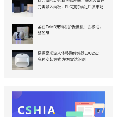
科力屋PLC-Ai轨迹感应器：毫米波雷达
完美融入面板，PLC加持满足后装市场
萤石TAMO宠物看护摄像机：会移动，
够聪明
易探毫米波人体移动传感器EDQ25L：
多种安装方式 左右雷达识别