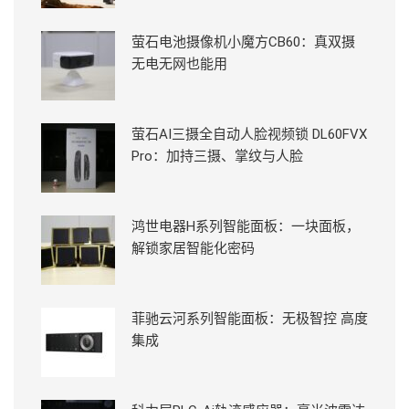
萤石电池摄像机小魔方CB60：真双摄
无电无网也能用
萤石AI三摄全自动人脸视频锁 DL60FVX
Pro：加持三摄、掌纹与人脸
鸿世电器H系列智能面板：一块面板，
解锁家居智能化密码
菲驰云河系列智能面板：无极智控 高度
集成