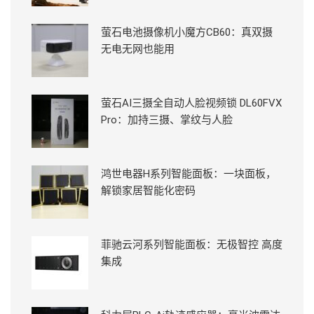
萤石电池摄像机小魔方CB60：真双摄
无电无网也能用
萤石AI三摄全自动人脸视频锁 DL60FVX
Pro：加持三摄、掌纹与人脸
鸿世电器H系列智能面板：一块面板，
解锁家居智能化密码
菲驰云河系列智能面板：无极智控 高度
集成