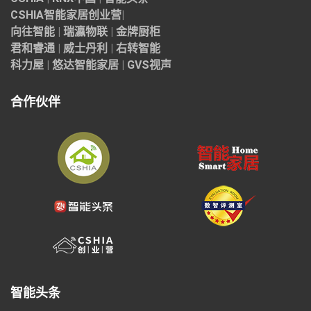
CSHIA智能家居
创业营
|
向往智能
|
瑞瀛物联
|
金牌厨柜
君和睿通
|
威士丹利
|
右转智能
科力屋
|
悠达智能家居
|
GVS视声
合作伙伴
智能头条