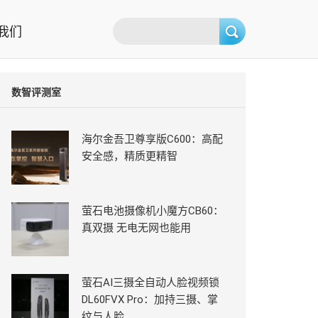
我们
数智评测室
海尔金吾卫尊享版C600：高配
安全感，精质更精智
萤石电池摄像机小魔方CB60：
真双摄 无电无网也能用
萤石AI三摄全自动人脸视频锁
DL60FVX Pro：加持三摄、掌
纹与人脸