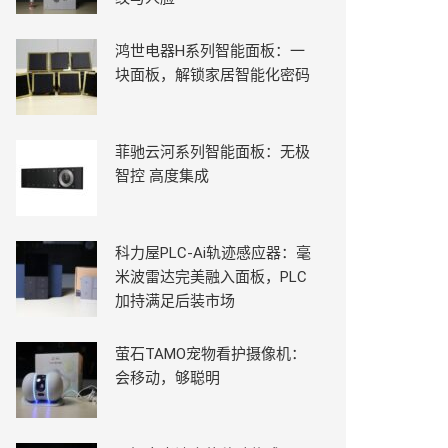
鸿世电器H系列智能面板：一
块面板，解锁家居智能化密码
菲驰云河系列智能面板：无极
智控 高度集成
科力屋PLC-Ai轨迹感应器：毫
米波雷达完美融入面板，PLC
加持满足后装市场
萤石TAMO宠物看护摄像机：
会移动，够聪明