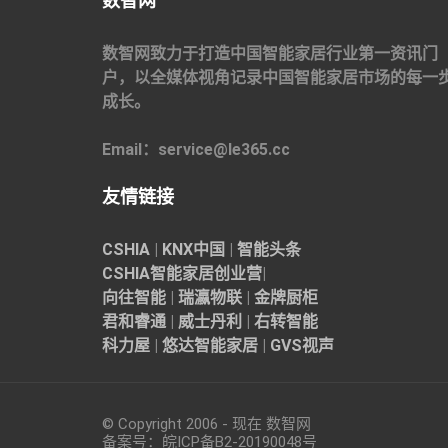
数智网
数智网致力于打造中国智能家居行业第一资讯门
户，以全媒体视角记录中国智能家居市场的每一
成长。
Email：service@le365.cc
友情链接
CSHIA
|
KNX中国
|
智能头条
CSHIA智能家居
创业营
|
向往智能
|
瑞瀛物联
|
金牌厨柜
君和睿通
|
威士丹利
|
右转智能
科力屋
|
悠达智能家居
|
GVS视声
© Copyright 2006 - 现在 数智网
备案号：
皖ICP备B2-20190048
号