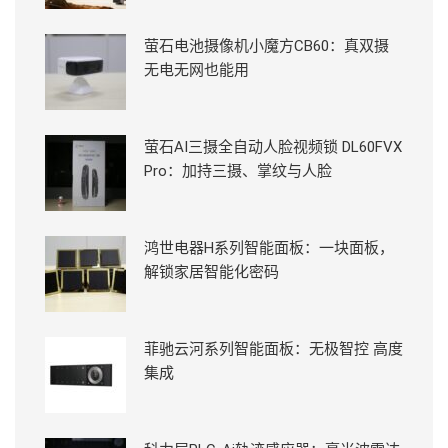
萤石电池摄像机小魔方CB60：真双摄
无电无网也能用
萤石AI三摄全自动人脸视频锁 DL60FVX
Pro：加持三摄、掌纹与人脸
鸿世电器H系列智能面板：一块面板，
解锁家居智能化密码
菲驰云河系列智能面板：无极智控 高度
集成