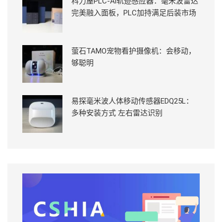
科力屋PLC-Ai轨迹感应器：毫米波雷达
完美融入面板，PLC加持满足后装市场
萤石TAMO宠物看护摄像机：会移动，
够聪明
易探毫米波人体移动传感器EDQ25L：
多种安装方式 左右雷达识别