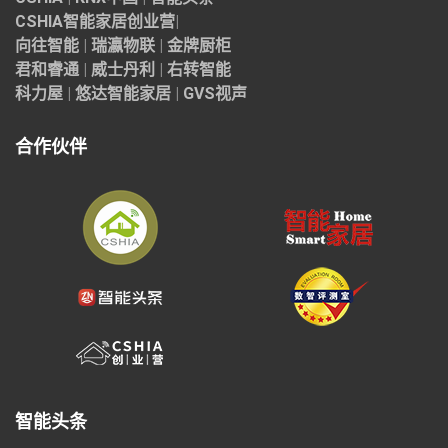
CSHIA智能家居
创业营
|
向往智能
|
瑞瀛物联
|
金牌厨柜
君和睿通
|
威士丹利
|
右转智能
科力屋
|
悠达智能家居
|
GVS视声
合作伙伴
智能头条