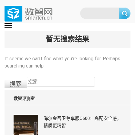
Skip
to
content
(Press
数智网
智能家居第一资讯门户 | 智能家居系统，智能家居产品，智能家居解决方
案，智能家居技术应用，智能家居行业观点，智能家居项目案例
enter)
暂无搜索结果
It seems we can’t find what you’re looking for. Perhaps
searching can help.
搜
索：
数智评测室
海尔金吾卫尊享版C600：高配安全感，
精质更精智