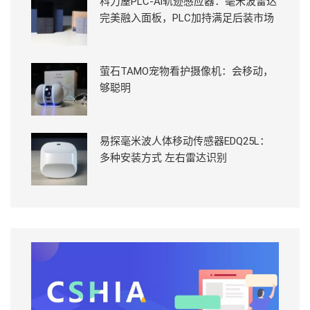
科力屋PLC-Ai轨迹感应器：毫米波雷达
完美融入面板，PLC加持满足后装市场
萤石TAMO宠物看护摄像机：会移动，
够聪明
易探毫米波人体移动传感器EDQ25L：
多种安装方式 左右雷达识别