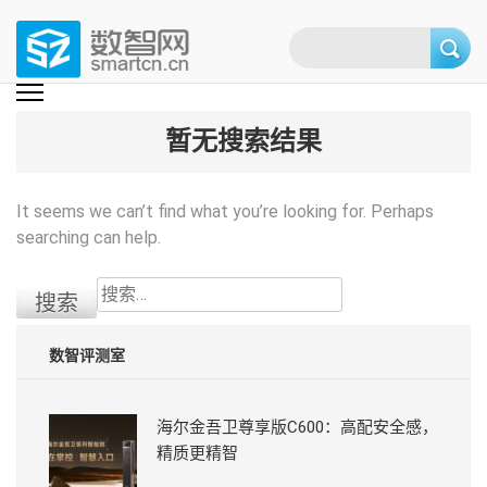
Skip
to
content
(Press
数智网
智能家居第一资讯门户 | 智能家居系统，智能家居产品，智能家居解决方
案，智能家居技术应用，智能家居行业观点，智能家居项目案例
enter)
暂无搜索结果
It seems we can’t find what you’re looking for. Perhaps
searching can help.
搜
索：
数智评测室
海尔金吾卫尊享版C600：高配安全感，
精质更精智