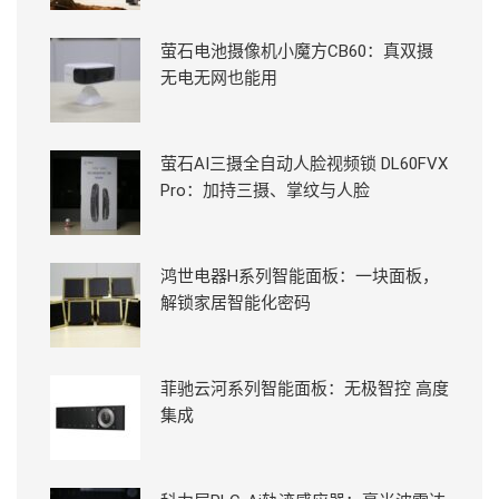
萤石电池摄像机小魔方CB60：真双摄
无电无网也能用
萤石AI三摄全自动人脸视频锁 DL60FVX
Pro：加持三摄、掌纹与人脸
鸿世电器H系列智能面板：一块面板，
解锁家居智能化密码
菲驰云河系列智能面板：无极智控 高度
集成