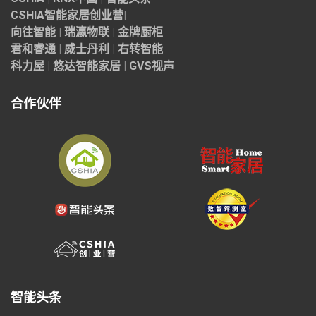
CSHIA智能家居
创业营
|
向往智能
|
瑞瀛物联
|
金牌厨柜
君和睿通
|
威士丹利
|
右转智能
科力屋
|
悠达智能家居
|
GVS视声
合作伙伴
智能头条