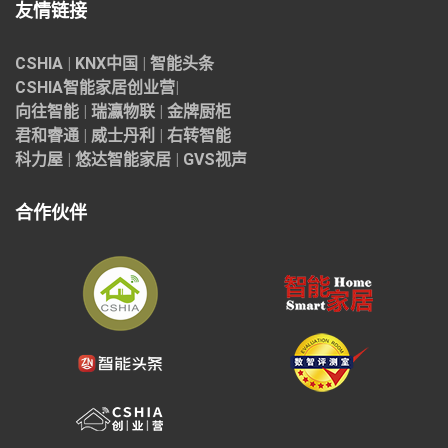
友情链接
CSHIA
|
KNX中国
|
智能头条
CSHIA智能家居
创业营
|
向往智能
|
瑞瀛物联
|
金牌厨柜
君和睿通
|
威士丹利
|
右转智能
科力屋
|
悠达智能家居
|
GVS视声
合作伙伴