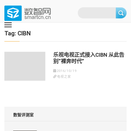
Skip
to
content
(Press
数智网
智能家居第一资讯门户 | 智能家居系统，智能家居产品，智能家居解决方
案，智能家居技术应用，智能家居行业观点，智能家居项目案例
enter)
Tag:
CIBN
乐视电视正式接入CIBN 从此告
别“裸奔时代”
2016/10/19
电视之家
数智评测室