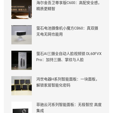
海尔金吾卫尊享版C600：高配安全感，
精质更精智
萤石电池摄像机小魔方CB60：真双摄
无电无网也能用
萤石AI三摄全自动人脸视频锁 DL60FVX
Pro：加持三摄、掌纹与人脸
鸿世电器H系列智能面板：一块面板，
解锁家居智能化密码
菲驰云河系列智能面板：无极智控 高度
集成