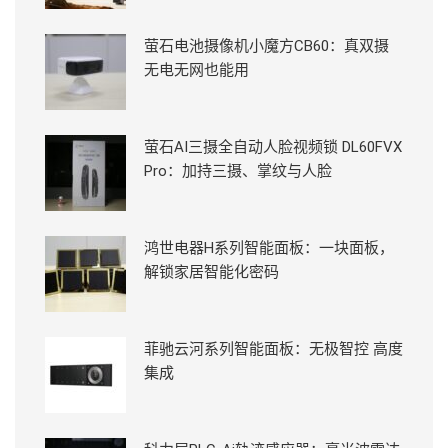
萤石电池摄像机小魔方CB60：真双摄
无电无网也能用
萤石AI三摄全自动人脸视频锁 DL60FVX
Pro：加持三摄、掌纹与人脸
鸿世电器H系列智能面板：一块面板，
解锁家居智能化密码
菲驰云河系列智能面板：无极智控 高度
集成