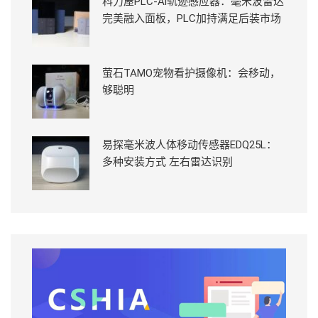
科力屋PLC-Ai轨迹感应器：毫米波雷达
完美融入面板，PLC加持满足后装市场
萤石TAMO宠物看护摄像机：会移动，
够聪明
易探毫米波人体移动传感器EDQ25L：
多种安装方式 左右雷达识别