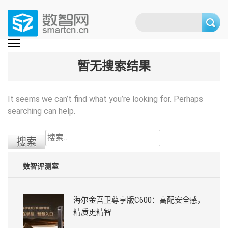
Skip
to
content
(Press
数智网
智能家居第一资讯门户 | 智能家居系统，智能家居产品，智能家居解决方
案，智能家居技术应用，智能家居行业观点，智能家居项目案例
enter)
暂无搜索结果
It seems we can’t find what you’re looking for. Perhaps
searching can help.
搜
索：
数智评测室
海尔金吾卫尊享版C600：高配安全感，
精质更精智