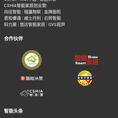
CSHIA智能家居
创业营
|
向往智能
|
瑞瀛物联
|
金牌厨柜
君和睿通
|
威士丹利
|
右转智能
科力屋
|
悠达智能家居
|
GVS视声
合作伙伴
智能头条