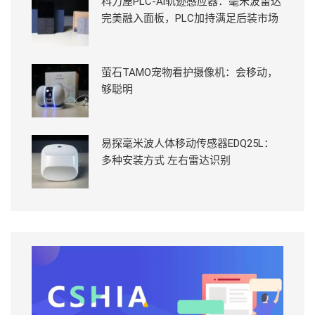
科力屋PLC-Ai轨迹感应器：毫米波雷达
完美融入面板，PLC加持满足后装市场
萤石TAMO宠物看护摄像机：会移动，
够聪明
易探毫米波人体移动传感器EDQ25L：
多种安装方式 左右雷达识别