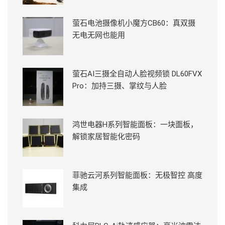
萤石电池摄像机小魔方CB60：真双摄
无电无网也能用
萤石AI三摄全自动人脸视频锁 DL60FVX
Pro：加持三摄、掌纹与人脸
鸿世电器H系列智能面板：一块面板，
解锁家居智能化密码
菲驰云河系列智能面板：无极智控 高度
集成