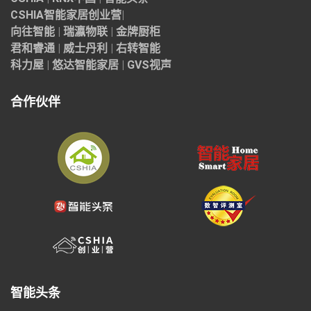
CSHIA智能家居
创业营
|
向往智能
|
瑞瀛物联
|
金牌厨柜
君和睿通
|
威士丹利
|
右转智能
科力屋
|
悠达智能家居
|
GVS视声
合作伙伴
智能头条