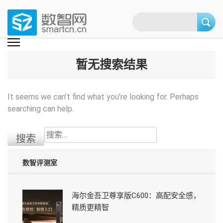
Skip
to
content
(Press
数智网
智能家居第一资讯门户 | 智能家居系统，智能家居产品，智能家居解决方
案，智能家居技术应用，智能家居行业观点，智能家居项目案例
enter)
暂无搜索结果
It seems we can’t find what you’re looking for. Perhaps
searching can help.
搜
索：
数智评测室
海尔金吾卫尊享版C600：高配安全感，
精质更精智