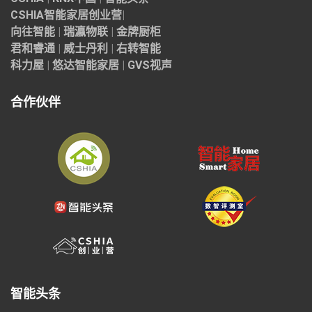
CSHIA智能家居
创业营
|
向往智能
|
瑞瀛物联
|
金牌厨柜
君和睿通
|
威士丹利
|
右转智能
科力屋
|
悠达智能家居
|
GVS视声
合作伙伴
智能头条