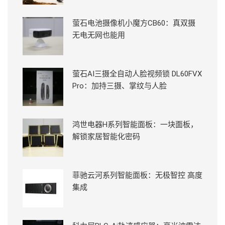
萤石电池摄像机小魔方CB60：真双摄
无电无网也能用
萤石AI三摄全自动人脸视频锁 DL60FVX
Pro：加持三摄、掌纹与人脸
鸿世电器H系列智能面板：一块面板，
解锁家居智能化密码
菲驰云河系列智能面板：无极智控 高度
集成