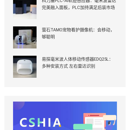
科力屋PLC-Ai轨迹感应器：毫米波雷达
完美融入面板，PLC加持满足后装市场
萤石TAMO宠物看护摄像机：会移动，
够聪明
易探毫米波人体移动传感器EDQ25L：
多种安装方式 左右雷达识别