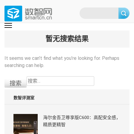
Skip
to
content
(Press
数智网
智能家居第一资讯门户 | 智能家居系统，智能家居产品，智能家居解决方
案，智能家居技术应用，智能家居行业观点，智能家居项目案例
enter)
暂无搜索结果
It seems we can’t find what you’re looking for. Perhaps
searching can help.
搜
索：
数智评测室
海尔金吾卫尊享版C600：高配安全感，
精质更精智