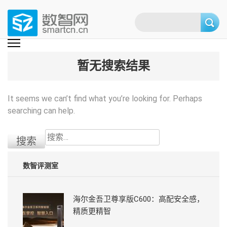
Skip
to
content
(Press
数智网
智能家居第一资讯门户 | 智能家居系统，智能家居产品，智能家居解决方
案，智能家居技术应用，智能家居行业观点，智能家居项目案例
enter)
暂无搜索结果
It seems we can’t find what you’re looking for. Perhaps
searching can help.
搜
索：
数智评测室
海尔金吾卫尊享版C600：高配安全感，
精质更精智