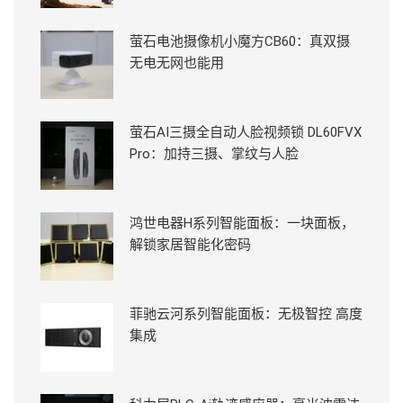
萤石电池摄像机小魔方CB60：真双摄
无电无网也能用
萤石AI三摄全自动人脸视频锁 DL60FVX
Pro：加持三摄、掌纹与人脸
鸿世电器H系列智能面板：一块面板，
解锁家居智能化密码
菲驰云河系列智能面板：无极智控 高度
集成