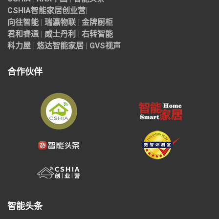
CSHIA智能家居
创业营
|
向往智能
|
瑞瀛物联
|
金牌厨柜
君和睿通
|
威士丹利
|
右转智能
科力屋
|
悠达智能家居
|
GVS视声
合作伙伴
智能头条