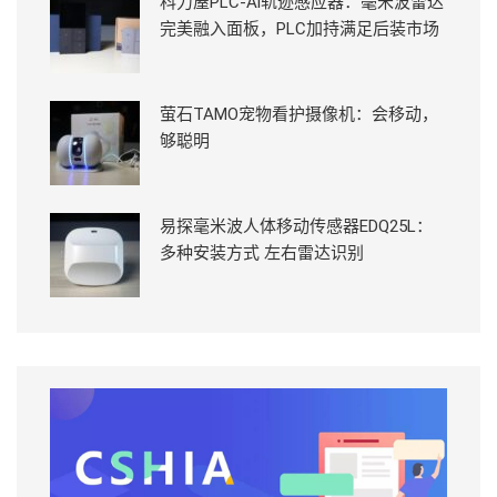
科力屋PLC-Ai轨迹感应器：毫米波雷达
完美融入面板，PLC加持满足后装市场
萤石TAMO宠物看护摄像机：会移动，
够聪明
易探毫米波人体移动传感器EDQ25L：
多种安装方式 左右雷达识别