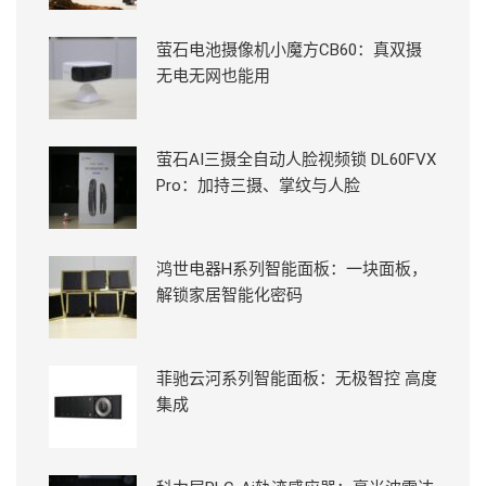
萤石电池摄像机小魔方CB60：真双摄
无电无网也能用
萤石AI三摄全自动人脸视频锁 DL60FVX
Pro：加持三摄、掌纹与人脸
鸿世电器H系列智能面板：一块面板，
解锁家居智能化密码
菲驰云河系列智能面板：无极智控 高度
集成