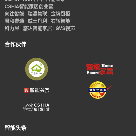
CSHIA智能家居
创业营
|
向往智能
|
瑞瀛物联
|
金牌厨柜
君和睿通
|
威士丹利
|
右转智能
科力屋
|
悠达智能家居
|
GVS视声
合作伙伴
智能头条