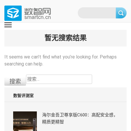
Skip
to
content
(Press
数智网
智能家居第一资讯门户 | 智能家居系统，智能家居产品，智能家居解决方
案，智能家居技术应用，智能家居行业观点，智能家居项目案例
enter)
暂无搜索结果
It seems we can’t find what you’re looking for. Perhaps
searching can help.
搜
索：
数智评测室
海尔金吾卫尊享版C600：高配安全感，
精质更精智