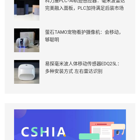
科力屋PLC-Ai轨迹感应器：毫米波雷达
完美融入面板，PLC加持满足后装市场
萤石TAMO宠物看护摄像机：会移动，
够聪明
易探毫米波人体移动传感器EDQ25L：
多种安装方式 左右雷达识别